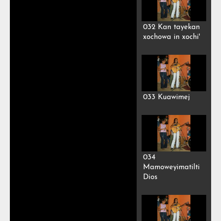
032 Kan tayekan
xochowa in xochi'
033 Kuawimej
034
Mamoweyimatilti
Dios