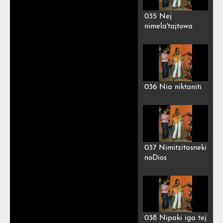
035 Nej
nimela'tajtowa
036 Nia niktaniti
037 Nimitzitasneki
noDios
038 Nipaki iga tej