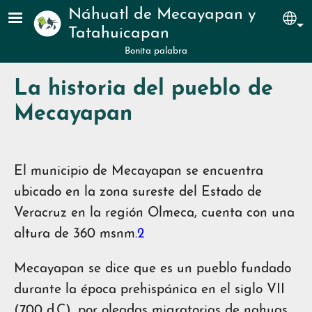
Pasar al contenido principal
Náhuatl de Mecayapan y
Sel
Tatahuicapan
Bonita palabra
La historia del pueblo de
Mecayapan
El municipio de Mecayapan se encuentra
ubicado en la zona sureste del Estado de
Veracruz en la región Olmeca, cuenta con una
altura de 360 msnm.
2
Mecayapan se dice que es un pueblo fundado
durante la época prehispánica en el siglo VII
(700 d.C), por oleadas migratorias de nahuas