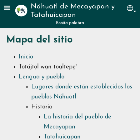
Pasar al contenido principal
Náhuatl de Mecayapan y
Sel
Tatahuicapan
Bonita palabra
Mapa del sitio
Inicio
Totájto̱l wa̱n toa̱ltepe̱ꞌ
Lengua y pueblo
Lugares donde están establecidos los
pueblos Náhuatl
Historia
La historia del pueblo de
Mecayapan
Tatahuicapan