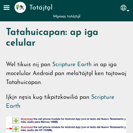
Pasar al contenido principal
Totájto̱l
Sel
Mo̱nsaj totájto̱l
Tatahuicapan: ap iga
celular
Wel tikuis nij pan
Scripture Earth
in ap iga
mocelular Android pan melaꞌtájto̱l ken tajtowaj
Tatahuicapan.
Ijkí̱n ne̱sis kua̱ tikpitzkowiliá pan
Scripture
Earth