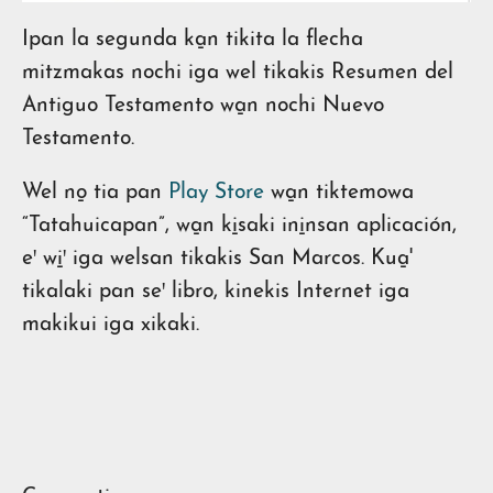
Ipan la segunda ka̱n tikita la flecha
mitzmakas nochi iga wel tikakis Resumen del
Antiguo Testamento wa̱n nochi Nuevo
Testamento.
Wel no̱ tia pan
Play Store
wa̱n tiktemowa
“Tatahuicapan”, wa̱n ki̱saki ini̱nsan aplicación,
eꞌ wi̱ꞌ iga welsan tikakis San Marcos. Kua̱'
tikalaki pan seꞌ libro, kinekis Internet iga
makikui iga xikaki.