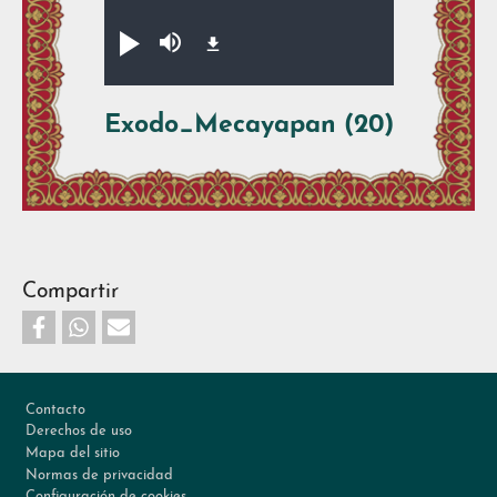
Audio file
Xikpe̱walti̱y
Silenciar
Exodo_Mecayapan (20)
Compartir
Footer
Contacto
Derechos de uso
Mapa del sitio
Normas de privacidad
Configuración de cookies