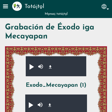
Pasar al contenido principal
Totájto̱l
Sel
Mo̱nsaj totájto̱l
Grabación de Éxodo iga
Mecayapan
Audio file
Xikpe̱walti̱y
Silenciar
Exodo_Mecayapan (1)
Audio file
Xikpe̱walti̱y
Silenciar