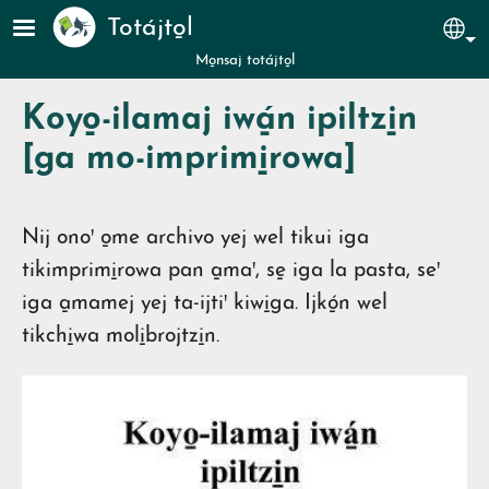
Pasar al contenido principal
Totájto̱l
Sel
Mo̱nsaj totájto̱l
Koyo̱-ilamaj iwá̱n ipiltzi̱n
[ga mo-imprimi̱rowa]
Nij onoꞌ o̱me archivo yej wel tikui iga
tikimprimi̱rowa pan a̱maꞌ, se̱ iga la pasta, seꞌ
iga a̱mamej yej ta-ijtiꞌ kiwi̱ga. Ijkó̱n wel
tikchi̱wa moli̱brojtzi̱n.