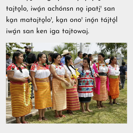
tajto̱lo, iwá̱n achónsn no̱ ipati̱ꞌ san
ka̱n matajto̱loꞌ, ka̱n onoꞌ inó̱n tájtó̱l
iwá̱n san ken iga tajtowaj.