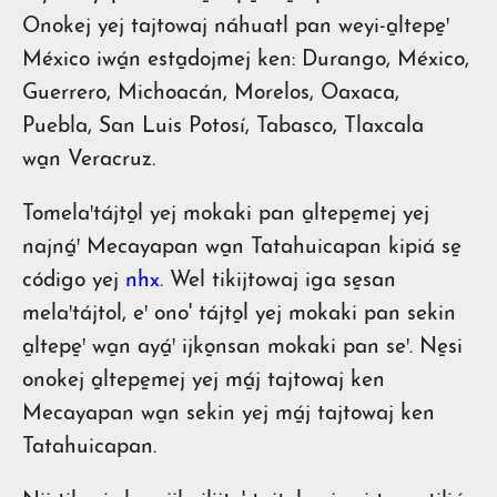
Onokej yej tajtowaj náhuatl pan weyi-a̱ltepe̱ꞌ
México iwá̱n esta̱dojmej ken: Durango, México,
Guerrero, Michoacán, Morelos, Oaxaca,
Puebla, San Luis Potosí, Tabasco, Tlaxcala
wa̱n Veracruz.
Tomelaꞌtájto̱l yej mokaki pan a̱ltepe̱mej yej
najná̱ꞌ Mecayapan wa̱n Tatahuicapan kipiá se̱
código yej
nhx
. Wel tikijtowaj iga se̱san
melaꞌtájtol, eꞌ ono' tájto̱l yej mokaki pan sekin
a̱ltepe̱ꞌ wa̱n ayá̱ꞌ ijko̱nsan mokaki pan seꞌ. Ne̱si
onokej a̱ltepe̱mej yej má̱j tajtowaj ken
Mecayapan wa̱n sekin yej má̱j tajtowaj ken
Tatahuicapan.