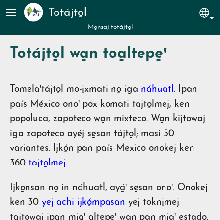
Pasar al contenido principal
Totájto̱l
Sel
Mo̱nsaj totájto̱l
Totájto̱l wa̱n toa̱ltepe̱ꞌ
Tomelaꞌtájto̱l mo-i̱xmati no̱ iga
náhuatl
. Ipan
país México onoꞌ pox komati tajto̱lmej, ken
popoluca, zapoteco wa̱n mixteco. Wa̱n kijtowaj
iga zapoteco ayéj se̱san tájto̱l; masi 50
variantes. Ijkó̱n pan país Mexico onokej ken
360
tajto̱lmej
.
Ijko̱nsan no̱ in náhuatl, ayá̱ꞌ se̱san onoꞌ. Onokej
ken 30
yej achi ijkó̱mpasan
yej tokni̱mej
tajtowaj ipan miaꞌ a̱ltepe̱ꞌ wa̱n pan miaꞌ estado.