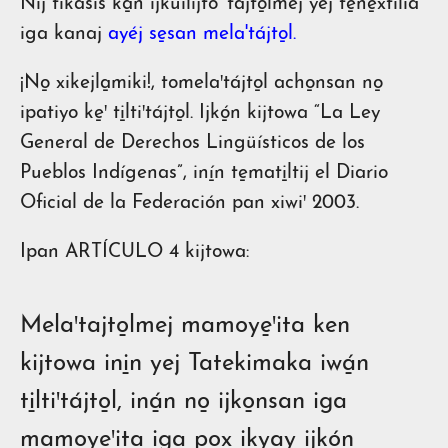
Nij tikasis ka̱n ijkuilijto' tajto̱lmej yej te̱ne̱xtiliá
iga kanaj
ayéj se̱san mela'tájto̱l.
¡No̱ xikejla̱miki!, tomelaꞌtájto̱l acho̱nsan no̱
ipatiyo ke̱ꞌ ti̱ltiꞌtájto̱l. Ijkó̱n kijtowa “La Ley
General de Derechos Lingüísticos de los
Pueblos Indígenas”, iní̱n te̱mati̱ltij el Diario
Oficial de la Federación pan xiwiꞌ 2003.
Ipan ARTÍCULO 4 kijtowa:
Melaꞌtajto̱lmej mamoye̱ꞌita ken
kijtowa ini̱n yej Tatekimaka iwá̱n
ti̱ltiꞌtájto̱l, iná̱n no̱ ijko̱nsan iga
mamoye̱ꞌita iga pox ikyay ijkó̱n