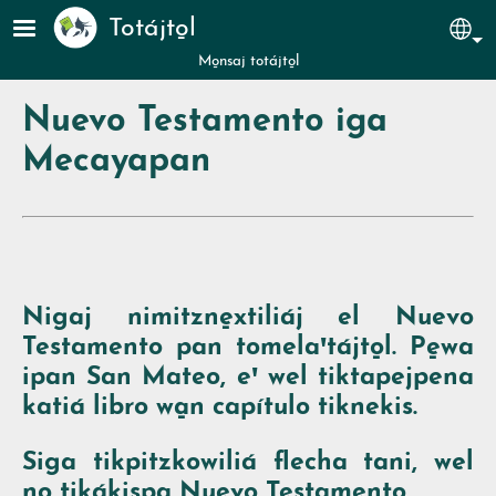
Pasar al contenido principal
Totájto̱l
Sel
Mo̱nsaj totájto̱l
Nuevo Testamento iga
Mecayapan
Nigaj nimitzne̱xtiliáj el Nuevo
Testamento pan tomelaꞌtájto̱l. Pe̱wa
ipan San Mateo, eꞌ wel tiktapejpena
katiá libro wa̱n capítulo tiknekis.
Siga tikpitzkowiliá flecha tani, wel
no̱ tikákispa Nuevo Testamento