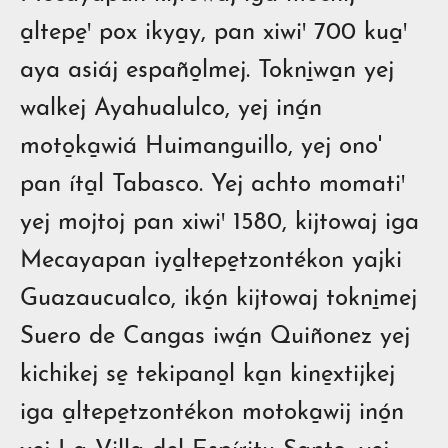
a̱ltepe̱ꞌ pox ikya̱y, pan xiwiꞌ 700 kua̱ꞌ
aya asiáj españo̱lmej. Tokni̱wa̱n yej
walkej Ayahualulco, yej iná̱n
moto̱ka̱wiá Huimanguillo, yej ono'
pan íta̱l Tabasco. Yej achto momatiꞌ
yej mojtoj pan xiwiꞌ 1580, kijtowaj iga
Mecayapan iya̱ltepe̱tzontékon yajki
Guazaucualco, ikó̱n kijtowaj tokni̱mej
Suero de Cangas iwá̱n Quiñonez yej
kichikej se̱ tekipano̱l ka̱n kine̱xtijkej
iga a̱ltepe̱tzontékon motoka̱wij inó̱n