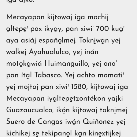
iga ajko.
Mecayapan kijtowaj iga mochij
a̱ltepe̱ꞌ pox ikya̱y, pan xiwiꞌ 700 kua̱ꞌ
aya asiáj españo̱lmej. Tokni̱wa̱n yej
walkej Ayahualulco, yej iná̱n
moto̱ka̱wiá Huimanguillo, yej ono'
pan íta̱l Tabasco. Yej achto momatiꞌ
yej mojtoj pan xiwiꞌ 1580, kijtowaj iga
Mecayapan iya̱ltepe̱tzontékon yajki
Guazaucualco, ikó̱n kijtowaj tokni̱mej
Suero de Cangas iwá̱n Quiñonez yej
kichikej se̱ tekipano̱l ka̱n kine̱xtijkej