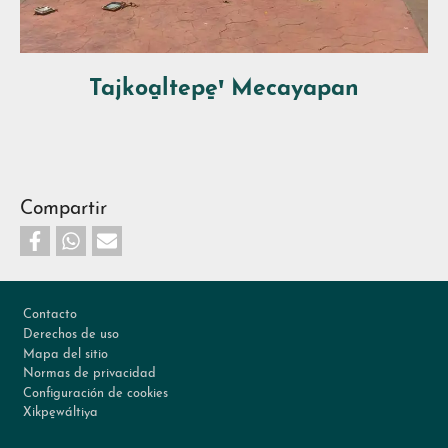
Tajkoa̱ltepe̱ꞌ Mecayapan
Compartir
Footer
Contacto
Derechos de uso
Mapa del sitio
Normas de privacidad
Configuración de cookies
Xikpe̱wáltiya