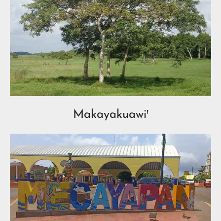
Makayakuawiꞌ