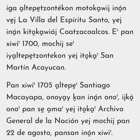
iga a̱ltepe̱tzontékon motoka̱wij inó̱n
ve̱j La Villa del Espíritu Santo, yej
iná̱n kito̱ka̱wiáj Coatzacoalcos. Eꞌ pan
xiwiꞌ 1700, mochij seꞌ
iya̱ltepe̱tzontekon yej ito̱ka̱ꞌ San
Martín Acayucan.
Pan xiwiꞌ 1705 a̱ltepe̱ꞌ Santiago
Macayapa, onoya̱y ḵan iná̱n onoꞌ, ijkó̱
onoꞌ pan se̱ a̱maꞌ yej ito̱ka̱ꞌ Archivo
General de la Nación yej mochij pan
22 de agosto, pansan inó̱n xiwiꞌ.