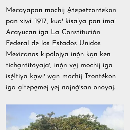
Mecayapan mochij A̱tepe̱tzontekon
pan xiwiꞌ 1917, kua̱ꞌ ki̱saꞌya pan ima̱ꞌ
Acayucan iga La Constitución
Federal de los Estados Unidos
Mexicanos kipólojya inó̱n ka̱n ken
ticha̱ntitóyajaꞌ, inó̱n ve̱j mochij iga
isé̱ltiya ka̱wiꞌ wa̱n mochij Tzontékon
iga a̱ltepe̱mej yej najná̱ꞌsan onoyaj.