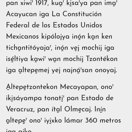
pan xiwiꞌ 1917, kua̱ꞌ ki̱saꞌya pan ima̱ꞌ
Acayucan iga La Constitución
Federal de los Estados Unidos
Mexicanos kipólojya inó̱n ka̱n ken
ticha̱ntitóyajaꞌ, inó̱n ve̱j mochij iga
isé̱ltiya ka̱wiꞌ wa̱n mochij Tzontékon
iga a̱ltepe̱mej yej najná̱ꞌsan onoyaj.
A̱ltepe̱tzontekon Mecayapan, onoꞌ
iki̱sáyampa tonati̱ꞌ pan Estado de
Veracruz, pan íta̱l Olme̱caj. Iní̱n
a̱ltepe̱ꞌ onoꞌ iyi̱xko lámar 360 metros