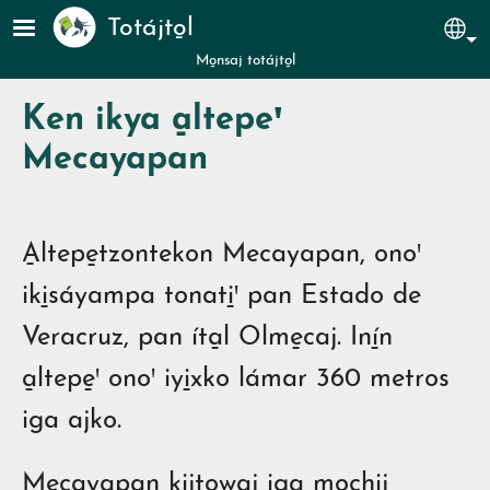
Pasar al contenido principal
Totájto̱l
Sel
Mo̱nsaj totájto̱l
Ken ikya a̱ltepeꞌ
Mecayapan
A̱ltepe̱tzontekon Mecayapan, onoꞌ
iki̱sáyampa tonati̱ꞌ pan Estado de
Veracruz, pan íta̱l Olme̱caj. Iní̱n
a̱ltepe̱ꞌ onoꞌ iyi̱xko lámar 360 metros
iga ajko.
Mecayapan kijtowaj iga mochij