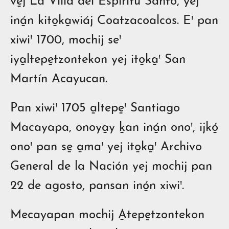
ve̱j La Villa del Espíritu Santo, yej
iná̱n kito̱ka̱wiáj Coatzacoalcos. Eꞌ pan
xiwiꞌ 1700, mochij seꞌ
iya̱ltepe̱tzontekon yej ito̱ka̱ꞌ San
Martín Acayucan.
Pan xiwiꞌ 1705 a̱ltepe̱ꞌ Santiago
Macayapa, onoya̱y ḵan iná̱n onoꞌ, ijkó̱
onoꞌ pan se̱ a̱maꞌ yej ito̱ka̱ꞌ Archivo
General de la Nación yej mochij pan
22 de agosto, pansan inó̱n xiwiꞌ.
Mecayapan mochij A̱tepe̱tzontekon